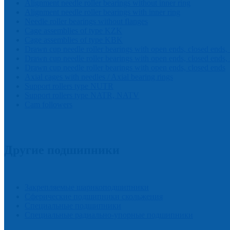
Alignment needle roller bearings without inner ring
Alignment needle roller bearings with inner ring
Needle roller bearings without flanges
Cage assemblies of type KZK
Cage assemblies of type KBK
Drawn cup needle roller bearings with open ends, closed ends,
Drawn cup needle roller bearings with open ends, closed ends, 
Drawn cup needle roller bearings with open ends, closed ends
Axial cages with needles / Axial bearing rings
Support rollers type NUTR
Support rollers type NATR, NATV
Cam followers
Другие подшипники
Закрепляемые шарикоподшипники
Сферические подшипники скольжения
Специальные подшипники
Cпециальные радиально-упорные подшипники