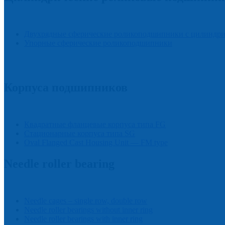
Двухрядные сферические роликоподшипники с цилиндри
Упорные сферические роликоподшипники
Корпуса подшипников
Квадратные фланцевые корпуса типа FG
Стационарные корпуса типа SG
Oval Flanged Cast Housing Unit — FM type
Needle roller bearing
Needle cages – single row, double row
Needle roller bearings without inner ring
Needle roller bearings with inner ring