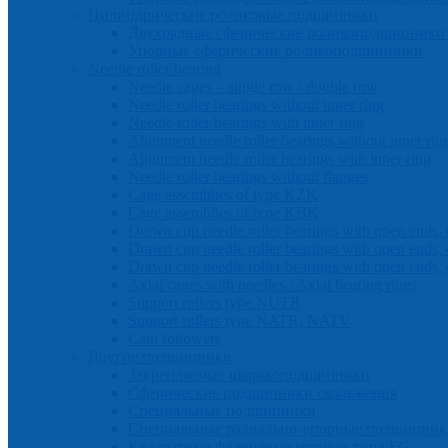
Цилиндрические роликовые подшипники
Двухрядные сферические роликоподшипники 
Упорные сферические роликоподшипники
Needle roller bearing
Needle cages – single row / double row
Needle roller bearings without inner ring
Needle roller bearings with inner ring
Alignment needle roller bearings without inner rin
Alignment needle roller bearings with inner ring
Needle roller bearings without flanges
Cage assemblies of type KZK
Cage assemblies of type KBK
Drawn cup needle roller bearings with open ends, 
Drawn cup needle roller bearings with open ends, 
Drawn cup needle roller bearings with open ends, 
Axial cages with needles / Axial bearing rings
Support rollers type NUTR
Support rollers type NATR, NATV
Cam followers
Другие подшипники
Закрепляемые шарикоподшипники
Сферические подшипники скольжения
Специальные подшипники
Cпециальные радиально-упорные подшипник
Квадратные фланцевые корпуса типа FG