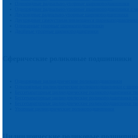
Однорядные радиально-упорные шарикоподшипники
Однорядные радиально-упорные шарикоподшипники с ч
Двухрядные радиально-упорные шарикоподшипники
Двухрядные самоустанавливающиеся шарикоподшипник
Одинарные упорные шарикоподшипники
Двойные упорные шарикоподшипники
Сферические роликовые подшипники
Однорядные цилиндрические роликоподшипники
Однорядные цилиндрические роликоподшипники с широ
Бессепараторные цилиндрические роликоподшипники т
Бессепараторные цилиндрические роликоподшипники 
Бессепараторные цилиндрические роликоподшипники т
Упорные цилиндрические роликоподшипники
Цилиндрические роликовые подшипни