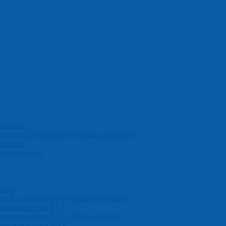
шипники
ипники с четырехточечным контактом
ипники
оподшипники
ники
ики с широким внутренним кольцом
дшипники типa NCF
одшипники типa NNC, NNCL, NNCF
дшипники типa NNF