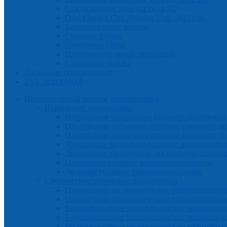
Стационарные корпуса типа SG
Oval Flanged Cast Housing Unit – FM type
Закрепительные втулки
Cтяжные втулки
Стопорные гайки
Предохранительные прокладки
Стопорные шайбы
3D модели подшипников
ZVL SLOVAKIA
Интерактивный каталог подшипников
Шариковые подшипники
Однорядные радиальные шарикоподшипники
Однорядные радиально-упорные шарикопод
Однорядные радиально-упорные шарикоподш
Двухрядные радиально-упорные шарикоподш
Двухрядные самоустанавливающиеся шарик
Одинарные упорные шарикоподшипники
Двойные упорные шарикоподшипники
Сферические роликовые подшипники
Однорядные цилиндрические роликоподшип
Однорядные цилиндрические роликоподшипн
Бессепараторные цилиндрические роликопо
Бессепараторные цилиндрические роликоп
Бессепараторные цилиндрические роликопо