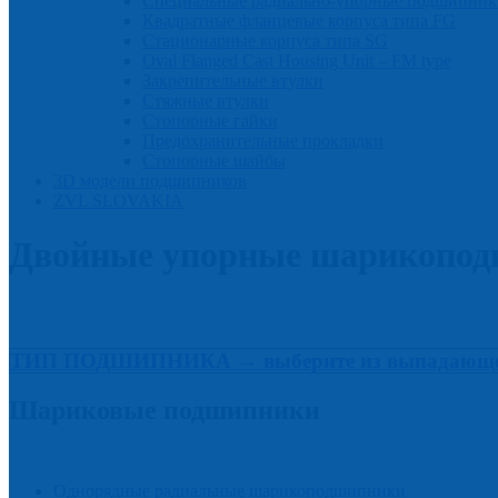
Cпециальные радиально-упорные подшипник
Квадратные фланцевые корпуса типа FG
Стационарные корпуса типа SG
Oval Flanged Cast Housing Unit – FM type
Закрепительные втулки
Cтяжные втулки
Стопорные гайки
Предохранительные прокладки
Стопорные шайбы
3D модели подшипников
ZVL SLOVAKIA
Двойные упорные шарикопо
ТИП ПОДШИПНИКА → выберите из выпадающего
Шариковые подшипники
Однорядные радиальные шарикоподшипники