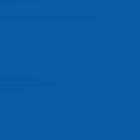
и
с цилиндрическим и коническим отверстием
g
closed ends, with cage
closed ends, sealed, with cage
closed ends