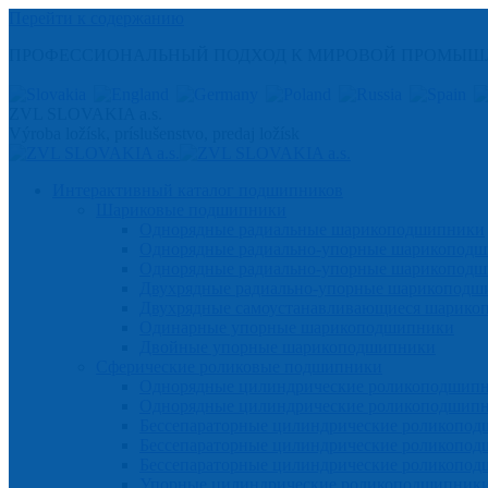
Перейти к содержанию
ПРОФЕССИОНАЛЬНЫЙ ПОДХОД К МИРОВОЙ ПРОМЫШ
ZVL SLOVAKIA a.s.
Výroba ložísk, príslušenstvo, predaj ložísk
Интерактивный каталог подшипников
Шариковые подшипники
Однорядные радиальные шарикоподшипники
Однорядные радиально-упорные шарикопод
Однорядные радиально-упорные шарикоподш
Двухрядные радиально-упорные шарикоподш
Двухрядные самоустанавливающиеся шарик
Одинарные упорные шарикоподшипники
Двойные упорные шарикоподшипники
Сферические роликовые подшипники
Однорядные цилиндрические роликоподшип
Однорядные цилиндрические роликоподшипн
Бессепараторные цилиндрические роликопо
Бессепараторные цилиндрические роликоп
Бессепараторные цилиндрические роликопо
Упорные цилиндрические роликоподшипник