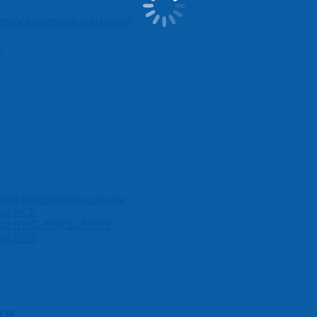
етырехточечным контактом
и
ким внутренним кольцом
ипa NCF
типa NNC, NNCL, NNCF
ипa NNF
ки