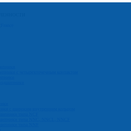
ЛЕННОСТИ
шипники
ипники с четырехточечным контактом
ипники
оподшипники
ники
ики с широким внутренним кольцом
дшипники типa NCF
одшипники типa NNC, NNCL, NNCF
дшипники типa NNF
и