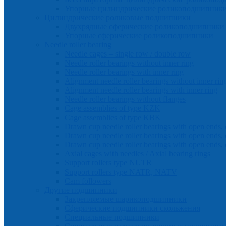
Упорные цилиндрические роликоподшипник
Цилиндрические роликовые подшипники
Двухрядные сферические роликоподшипники 
Упорные сферические роликоподшипники
Needle roller bearing
Needle cages – single row / double row
Needle roller bearings without inner ring
Needle roller bearings with inner ring
Alignment needle roller bearings without inner rin
Alignment needle roller bearings with inner ring
Needle roller bearings without flanges
Cage assemblies of type KZK
Cage assemblies of type KBK
Drawn cup needle roller bearings with open ends, 
Drawn cup needle roller bearings with open ends, 
Drawn cup needle roller bearings with open ends, 
Axial cages with needles / Axial bearing rings
Support rollers type NUTR
Support rollers type NATR, NATV
Cam followers
Другие подшипники
Закрепляемые шарикоподшипники
Сферические подшипники скольжения
Специальные подшипники