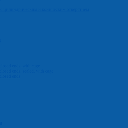
с цилиндрическим и коническим отверстием
g
closed ends, with cage
closed ends, sealed, with cage
closed ends
и