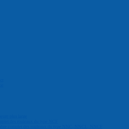
ct
ue
eure plus large
mplet des rouleaux du type NCF
nombre complet des rouleaux du type NNC, NNCL, NNCF