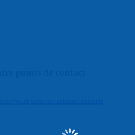
tre points de contact
e type de palier ou roulement demandé