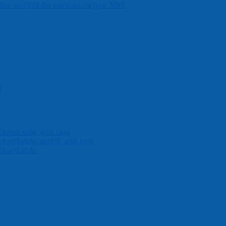
mbre complet des rouleaux du type NNF
g
closed ends, with cage
closed ends, sealed, with cage
closed ends