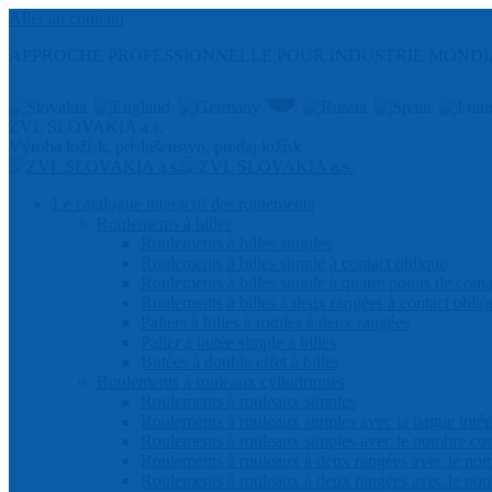
Aller au contenu
APPROCHE PROFESSIONNELLE POUR INDUSTRIE MONDI
ZVL SLOVAKIA a.s.
Výroba ložísk, príslušenstvo, predaj ložísk
Le catalogue interactif des roulements
Roulements à billes
Roulements à billes simples
Roulements à billes simple à contact oblique
Roulements à billes simple à quatre points de conta
Roulements à billes à deux rangées à contact obliq
Paliers à billes à rotules à deux rangées
Palier à butée simple à billes
Butées à double effet à billes
Roulements à rouleaux cylindriques
Roulements à rouleaux simples
Roulements à rouleaux simples avec la bague intéri
Roulements à rouleaux simples avec le nombre co
Roulements à rouleaux à deux rangées avec le 
Roulements à rouleaux à deux rangées avec le no