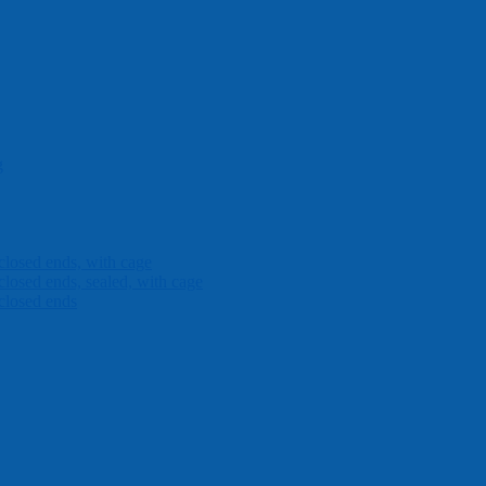
g
closed ends, with cage
closed ends, sealed, with cage
closed ends