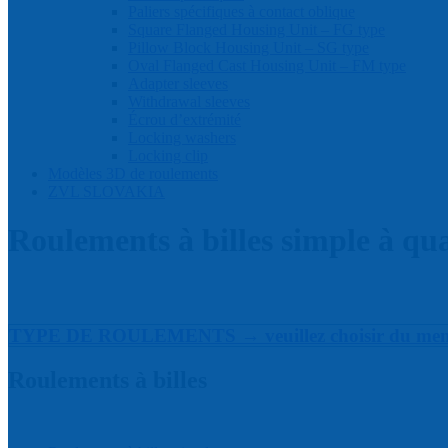
Paliers spécifiques à contact oblique
Square Flanged Housing Unit – FG type
Pillow Block Housing Unit – SG type
Oval Flanged Cast Housing Unit – FM type
Adapter sleeves
Withdrawal sleeves
Écrou d’extrémité
Locking washers
Locking clip
Modèles 3D de roulements
ZVL SLOVAKIA
Roulements à billes simple à qua
TYPE DE ROULEMENTS → veuillez choisir du menu l
Roulements à billes