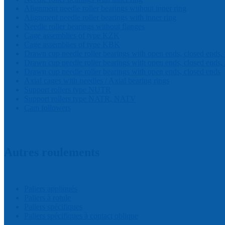
Alignment needle roller bearings without inner ring
Alignment needle roller bearings with inner ring
Needle roller bearings without flanges
Cage assemblies of type KZK
Cage assemblies of type KBK
Drawn cup needle roller bearings with open ends, closed ends,
Drawn cup needle roller bearings with open ends, closed ends, 
Drawn cup needle roller bearings with open ends, closed ends
Axial cages with needles / Axial bearing rings
Support rollers type NUTR
Support rollers type NATR, NATV
Cam followers
Autres roulements
Paliers appliqués
Paliers à rotule
Paliers spécifiques
Paliers spécifiques à contact oblique