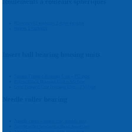
Roulements à rouleaux sphériques
Roulement à rouleaux à deux rangées
Butées à rouleaux
Insert ball bearing housing units
Square Flanged Housing Unit – FG type
Pillow Block Housing Unit – SG type
Oval Flanged Cast Housing Unit – FM type
Needle roller bearing
Needle cages – single row, double row
Needle roller bearings without inner ring
Needle roller bearings with inner ring