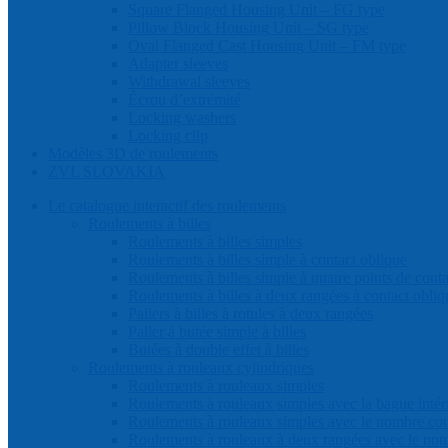
Square Flanged Housing Unit – FG type
Pillow Block Housing Unit – SG type
Oval Flanged Cast Housing Unit – FM type
Adapter sleeves
Withdrawal sleeves
Écrou d’extrémité
Locking washers
Locking clip
Modèles 3D de roulements
ZVL SLOVAKIA
Le catalogue interactif des roulements
Roulements à billes
Roulements à billes simples
Roulements à billes simple à contact oblique
Roulements à billes simple à quatre points de conta
Roulements à billes à deux rangées à contact obliq
Paliers à billes à rotules à deux rangées
Palier à butée simple à billes
Butées à double effet à billes
Roulements à rouleaux cylindriques
Roulements à rouleaux simples
Roulements à rouleaux simples avec la bague intéri
Roulements à rouleaux simples avec le nombre co
Roulements à rouleaux à deux rangées avec le 