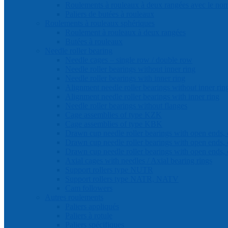
Roulements à rouleaux à deux rangées avec le no
Paliers de butées à rouleaux
Roulements à rouleaux sphériques
Roulement à rouleaux à deux rangées
Butées à rouleaux
Needle roller bearing
Needle cages – single row / double row
Needle roller bearings without inner ring
Needle roller bearings with inner ring
Alignment needle roller bearings without inner rin
Alignment needle roller bearings with inner ring
Needle roller bearings without flanges
Cage assemblies of type KZK
Cage assemblies of type KBK
Drawn cup needle roller bearings with open ends, 
Drawn cup needle roller bearings with open ends, 
Drawn cup needle roller bearings with open ends, 
Axial cages with needles / Axial bearing rings
Support rollers type NUTR
Support rollers type NATR, NATV
Cam followers
Autres roulements
Paliers appliqués
Paliers à rotule
Paliers spécifiques