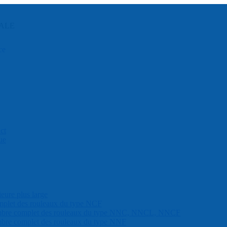
ALE
ct
ue
eure plus large
mplet des rouleaux du type NCF
nombre complet des rouleaux du type NNC, NNCL, NNCF
mbre complet des rouleaux du type NNF