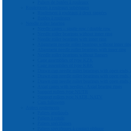
Paliers de butées à rouleaux
Roulements à rouleaux sphériques
Roulement à rouleaux à deux rangées
Butées à rouleaux
Needle roller bearing
Needle cages – single row / double row
Needle roller bearings without inner ring
Needle roller bearings with inner ring
Alignment needle roller bearings without inner rin
Alignment needle roller bearings with inner ring
Needle roller bearings without flanges
Cage assemblies of type KZK
Cage assemblies of type KBK
Drawn cup needle roller bearings with open ends, 
Drawn cup needle roller bearings with open ends, 
Drawn cup needle roller bearings with open ends, 
Axial cages with needles / Axial bearing rings
Support rollers type NUTR
Support rollers type NATR, NATV
Cam followers
Autres roulements
Paliers appliqués
Paliers à rotule
Paliers spécifiques
Paliers spécifiques à contact oblique