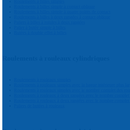
Roulements à billes simples
Roulements à billes simple à contact oblique
Roulements à billes simple à quatre points de contact
Roulements à billes à deux rangées à contact oblique
Paliers à billes à rotules à deux rangées
Palier à butée simple à billes
Butées à double effet à billes
Roulements à rouleaux cylindriques
Roulements à rouleaux simples
Roulements à rouleaux simples avec la bague intérieure plus la
Roulements à rouleaux simples avec le nombre complet des ro
Roulements à rouleaux à deux rangées avec le nombre comp
Roulements à rouleaux à deux rangées avec le nombre complet
Paliers de butées à rouleaux